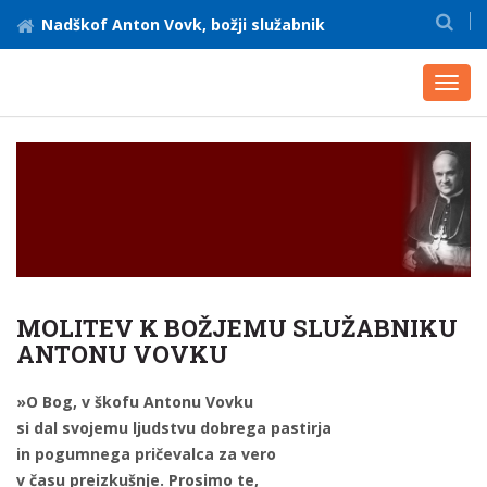
Nadškof Anton Vovk, božji služabnik
Toggl
navig
MOLITEV K BOŽJEMU SLUŽABNIKU
ANTONU VOVKU
»O Bog, v škofu Antonu Vovku
si dal svojemu ljudstvu dobrega pastirja
in pogumnega pričevalca za vero
v času preizkušnje. Prosimo te,